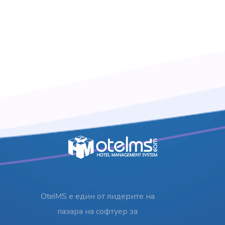
OtelMS е един от лидерите на
пазара на софтуер за