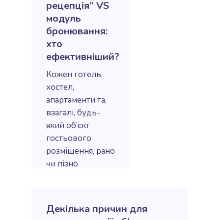
рецепція” VS
модуль
бронювання:
хто
ефективніший?
Кожен готель,
хостел,
апартаменти та,
взагалі, будь-
який об’єкт
гостьового
розміщення, рано
чи пізно
стикаються з…
ЧИТАТИ БIЛЬШЕ
Декілька причин для