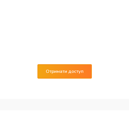
Цікаво? Давайте
зв’яжемося!
З нами працює понад 4000 задоволених
клієнтів.
Зареєструйте доступ до системи та
користуйтеся 1 місяць безкоштовно
Отримати доступ