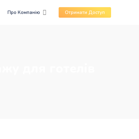
Про Компанію
Отримати Доступ
жу для готелів