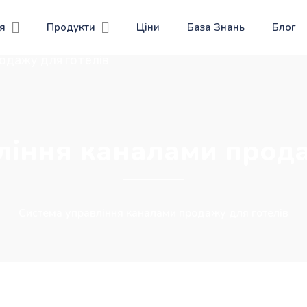
я
Продукти
Цiни
База Знань
Блог
одажу для готелів
ління каналами прода
Система управління каналами продажу для готелів