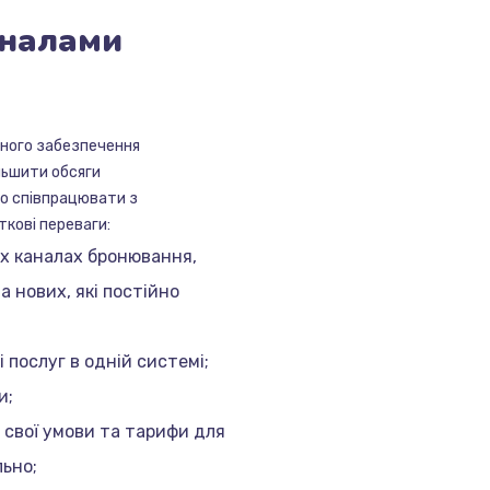
налами
много забезпечення
льшити обсяги
вно співпрацювати з
кові переваги:
іх каналах бронювання,
а нових, які постійно
 послуг в одній системі;
и;
свої умови та тарифи для
льно;