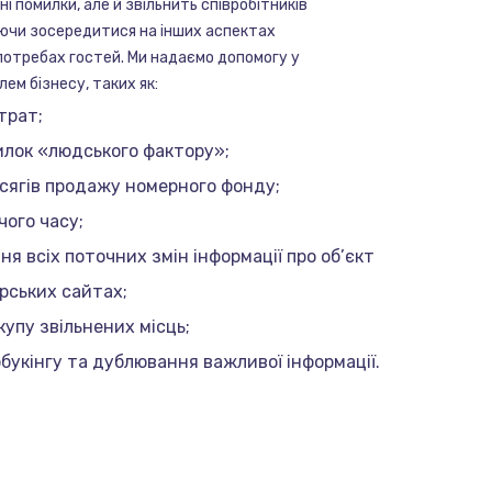
і помилки, але й звільнить співробітників
яючи зосередитися на інших аспектах
 потребах гостей. Ми надаємо допомогу у
ем бізнесу, таких як:
трат;
лок «людського фактору»;
бсягів продажу номерного фонду;
чого часу;
я всіх поточних змін інформації про об’єкт
рських сайтах;
упу звільнених місць;
букінгу та дублювання важливої інформації.