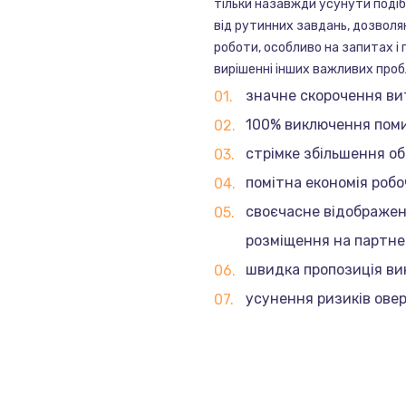
тільки назавжди усунути подібн
від рутинних завдань, дозвол
роботи, особливо на запитах і
вирішенні інших важливих пробл
значне скорочення ви
100% виключення поми
стрімке збільшення о
помітна економія робо
своєчасне відображенн
розміщення на партне
швидка пропозиція вик
усунення ризиків овер