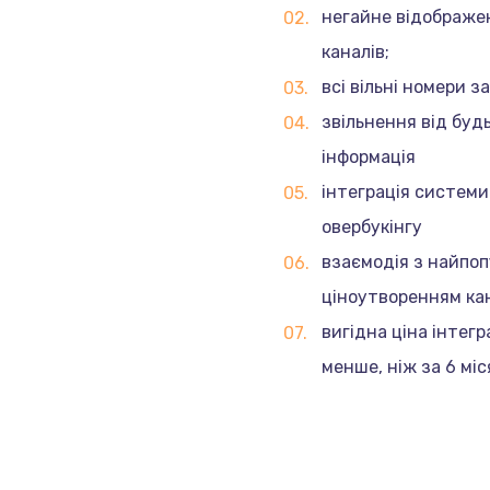
негайне відображен
каналів;
всі вільні номери з
звільнення від будь
інформація
інтеграція систем
овербукінгу
взаємодія з найпо
ціноутворенням к
вигідна ціна інтегр
менше, ніж за 6 міс