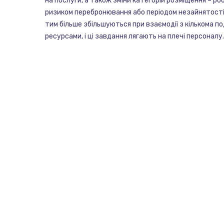
на послуги, а також зміни категорій розміщення – ро
ризиком перебронювання або періодом незайнятості 
тим більше збільшуються при взаємодії з кількома п
ресурсами, і ці завдання лягають на плечі персоналу