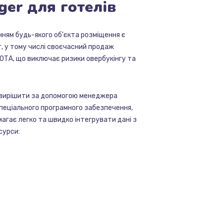
ger
для
готелів
ням будь-якого об’єкта розміщення є
г, у тому числі своєчасний продаж
і ОТА, що виключає ризики овербукінгу та
 вирішити за допомогою менеджера
спеціального програмного забезпечення,
магає легко та швидко інтегрувати дані з
сурси: