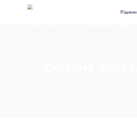
Рішенн
Home
»
Система управління каналами пр
Система управ