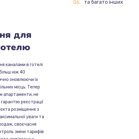
та багато інших
ня
для
готелю
я каналами в готелі
більш ніж 40
ично оновлюючи їх
ільних місць. Тепер
їм апартаменти, не
 гарантію реєстрації
’єкта розміщення з
аксимальної уваги та
продаж, своєчасне
нтроль зміни тарифів