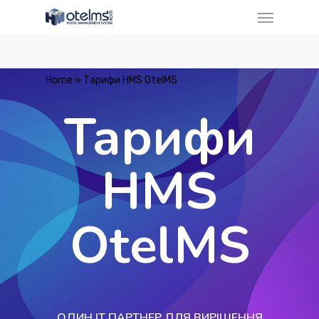
Home
»
Тарифи HMS OtelMS
Тарифи
HMS
OtelMS
ОДИН IT ПАРТНЕР ДЛЯ ВИРІШЕННЯ