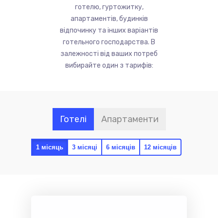
готелю, гуртожитку,
апартаментів, будинків
відпочинку та інших варіантів
готельного господарства. В
залежності від ваших потреб
вибирайте один з тарифів:
Готелi
Апартаменти
1 мiсяць
3 мiсяцi
6 мiсяцiв
12 мiсяцiв