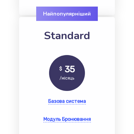
Найпопулярніший
Standard
35
$
/місяць
Базова система
Модуль Бронювання