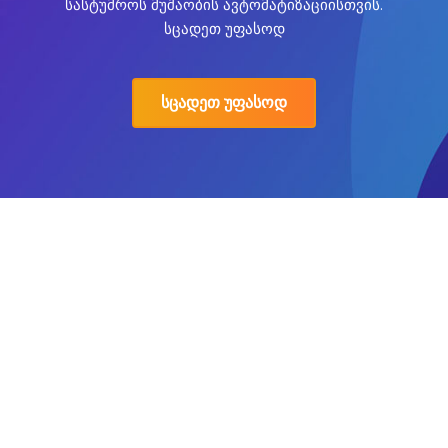
სასტუმროს მუშაობის ავტომატიზაციისთვის.
სცადეთ უფასოდ
სცადეთ უფასოდ