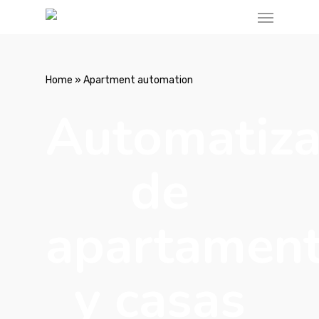
Home
»
Apartment automation
Automatiza
de
apartamen
y casas