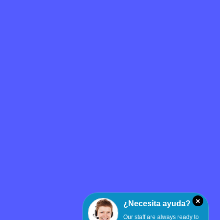
Productos
otelera
OtelMS Front Desk
l albergue
Gerente de Canal
e hoteles
MOTOR DE RESERVA EN LÍNEA
Autorización WiFi
e casas de
Pasarela de pagos online
×
¿Necesita ayuda?
Our staff are always ready to