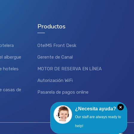
Productos
otelera
OtelMS Front Desk
l albergue
Gerente de Canal
e hoteles
MOTOR DE RESERVA EN LÍNEA
Autorización WiFi
e casas de
Pasarela de pagos online
×
¿Necesita ayuda?
Our staff are always ready to
help!