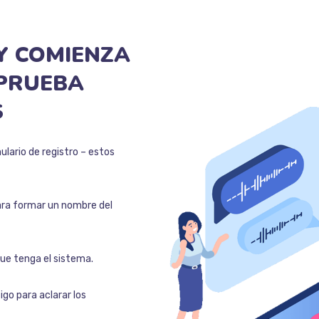
Y
COMIENZA
PRUEBA
S
ulario de registro – estos
para formar un nombre del
que tenga el sistema.
go para aclarar los