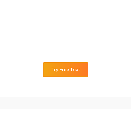
Zainteresowany?
Skontaktujmy się!
Współpracuje z nami ponad 4000
zadowolonych klientów. Zarejestruj dostęp do
systemu i korzystaj przez 1 miesiąc za darmo
Try Free Trial